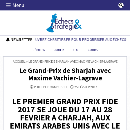
Skip
Menu
to
content
Echecs & Stratégie
NEWSLETTER
DÉCOUVREZ CHESSTIPS.FR POUR PROGRESSER AUX ÉCHECS !
DÉBUTER
JOUER
ELO
COURS
ACCUEIL
»
LE GRAND-PRIX DE SHARJAH AVEC MAXIME VACHIER-LAGRAVE
Le Grand-Prix de Sharjah avec
Maxime Vachier-Lagrave
PHILIPPE DORNBUSCH
25 FÉVRIER 2017
LE PREMIER GRAND PRIX FIDE
2017 SE JOUE DU 17 AU 28
FEVRIER A CHARJAH, AUX
EMIRATS ARABES UNIS AVEC LE