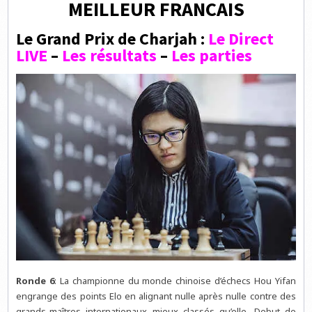
MEILLEUR FRANCAIS
Le Grand Prix de Charjah :
Le Direct
LIVE
–
Les résultats
–
Les parties
Ronde 6
: La championne du monde chinoise d’échecs Hou Yifan
engrange des points Elo en alignant nulle après nulle contre des
grands-maîtres internationaux mieux classés qu’elle. Debut de