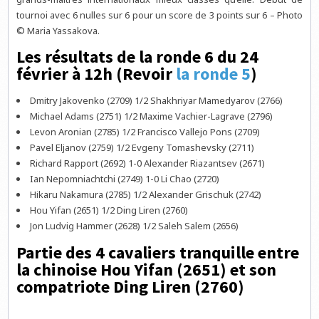
tournoi avec 6 nulles sur 6 pour un score de 3 points sur 6 – Photo
© Maria Yassakova.
Les résultats de la ronde 6 du 24
février à 12h (Revoir
la ronde 5
)
Dmitry Jakovenko (2709) 1/2 Shakhriyar Mamedyarov (2766)
Michael Adams (2751) 1/2 Maxime Vachier-Lagrave (2796)
Levon Aronian (2785) 1/2 Francisco Vallejo Pons (2709)
Pavel Eljanov (2759) 1/2 Evgeny Tomashevsky (2711)
Richard Rapport (2692) 1-0 Alexander Riazantsev (2671)
Ian Nepomniachtchi (2749) 1-0 Li Chao (2720)
Hikaru Nakamura (2785) 1/2 Alexander Grischuk (2742)
Hou Yifan (2651) 1/2 Ding Liren (2760)
Jon Ludvig Hammer (2628) 1/2 Saleh Salem (2656)
Partie des 4 cavaliers tranquille entre
la chinoise Hou Yifan (2651) et son
compatriote Ding Liren (2760)