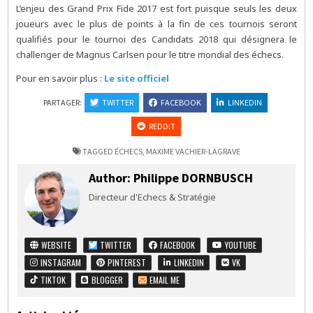
L’enjeu des Grand Prix Fide 2017 est fort puisque seuls les deux
joueurs avec le plus de points à la fin de ces tournois seront
qualifiés pour le tournoi des Candidats 2018 qui désignera le
challenger de Magnus Carlsen pour le titre mondial des échecs.
Pour en savoir plus :
Le site officiel
PARTAGER:
TWITTER
FACEBOOK
LINKEDIN
REDDIT
TAGGED
ÉCHECS
,
MAXIME VACHIER-LAGRAVE
Author:
Philippe DORNBUSCH
Directeur d'Echecs & Stratégie
WEBSITE
TWITTER
FACEBOOK
YOUTUBE
INSTAGRAM
PINTEREST
LINKEDIN
VK
TIKTOK
BLOGGER
EMAIL ME