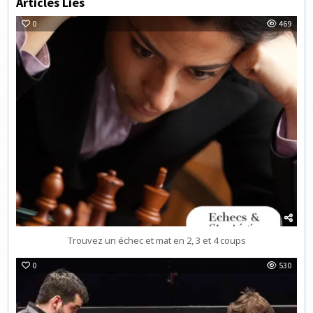
Articles Liés
0
469
Trouvez un échec et mat en 2, 3 et 4 coups
0
530