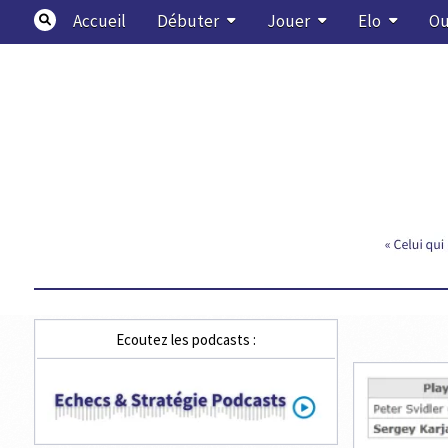
Skip
Accueil
Débuter
Jouer
Elo
Ou
to
content
Echecs & Stratégie
Ecoutez les podcasts :