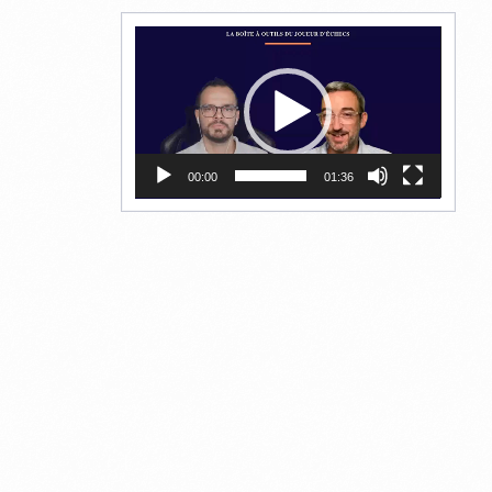
Lecteur
vidéo
00:00
01:36