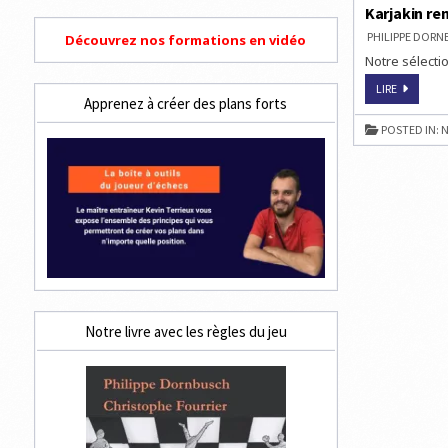
Karjakin re
PHILIPPE DOR
Découvrez nos formations en vidéo
Notre sélectio
KARJAKIN
LIRE
REMPORT
Apprenez à créer des plans forts
LA
COUPE
POSTED IN:
N
DU
MONDE
D’ÉCHECS
2015
Notre livre avec les règles du jeu