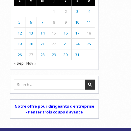
L
M
M
J
V
S
D
1
2
3
4
5
6
7
8
9
10
11
12
13
14
15
16
17
18
19
20
21
22
23
24
25
26
27
28
29
30
31
« Sep
Nov »
Search
for:
Notre offre pour dirigeants d'entreprise
- Penser trois coups d'avance