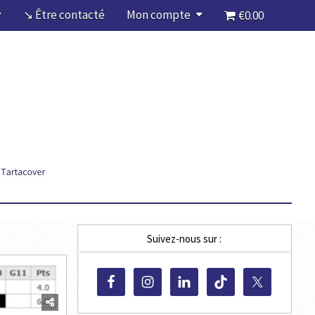
↘ Être contacté
Mon compte
€0.00
Suivez-nous sur :