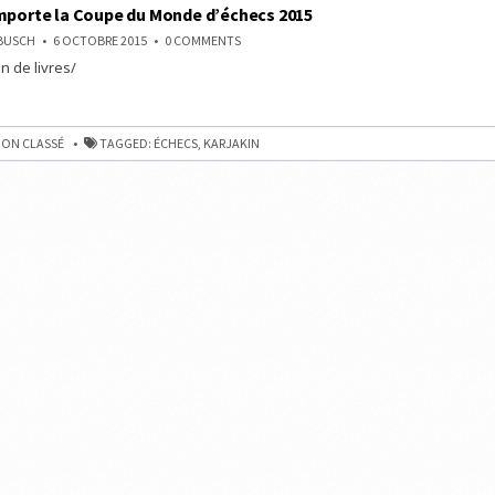
mporte la Coupe du Monde d’échecs 2015
ON
NBUSCH
6 OCTOBRE 2015
0 COMMENTS
KARJAKIN
n de livres/
REMPORTE
LA
COUPE
DU
E
MONDE
D’ÉCHECS
ON CLASSÉ
TAGGED:
ÉCHECS
,
KARJAKIN
2015