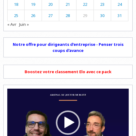
18
19
20
21
22
23
24
25
26
27
28
29
30
31
« Avr
Juin »
Notre offre pour dirigeants d'entreprise - Penser trois
coups d'avance
Boostez votre classement Elo avec ce pack
Lecteur
vidéo