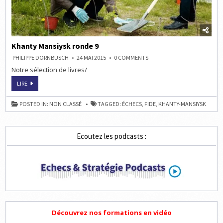
Khanty Mansiysk ronde 9
ON
PHILIPPE DORNBUSCH
24 MAI 2015
0 COMMENTS
KHANTY
Notre sélection de livres/
MANSIYSK
RONDE
9
KHANTY
LIRE
MANSIYSK
RONDE
9
POSTED IN:
NON CLASSÉ
TAGGED:
ÉCHECS
,
FIDE
,
KHANTY-MANSIYSK
Ecoutez les podcasts :
Découvrez nos formations en vidéo