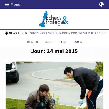
Skip
Menu
to
content
Echecs & Stratégie
NEWSLETTER
DÉCOUVREZ CHESSTIPS.FR POUR PROGRESSER AUX ÉCHECS !
DÉBUTER
JOUER
ELO
COURS
Jour :
24 mai 2015