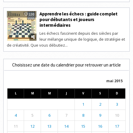
Apprendre les échecs : guide complet
130
pour débutants et joueurs
intermédiaires
Les échecs fascinent depuis des siècles par
leur mélange unique de logique, de stratégie et
de créativité. Que vous débutiez...
Choisissez une date du calendrier pour retrouver un article
mai 2015
L
M
M
J
V
S
D
1
2
3
4
5
6
7
8
9
10
11
12
13
14
15
16
17