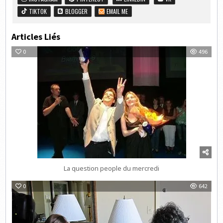
TIKTOK
BLOGGER
EMAIL ME
Articles Liés
0
496
La question people du mercredi
0
642