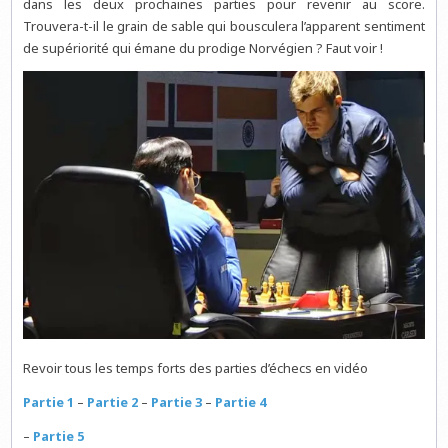
dans les deux prochaines parties pour revenir au score.
Trouvera-t-il le grain de sable qui bousculera l’apparent sentiment
de supériorité qui émane du prodige Norvégien ? Faut voir !
Revoir tous les temps forts des parties d’échecs en vidéo
Partie 1
–
Partie 2
–
Partie 3
–
Partie 4
–
Partie 5