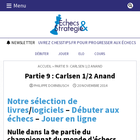
Skip
Menu
to
content
Echecs & Stratégie
NEWSLETTER
DÉCOUVREZ CHESSTIPS.FR POUR PROGRESSER AUX ÉCHECS !
DÉBUTER
JOUER
ELO
COURS
ACCUEIL
»
PARTIE 9 : CARLSEN 1/2 ANAND
Partie 9 : Carlsen 1/2 Anand
PHILIPPE DORNBUSCH
20 NOVEMBRE 2014
Notre sélection de
livres
/
logiciels
–
Débuter aux
échecs
–
Jouer en ligne
Nulle dans la 9e partie du
championnat du monde d’échecs