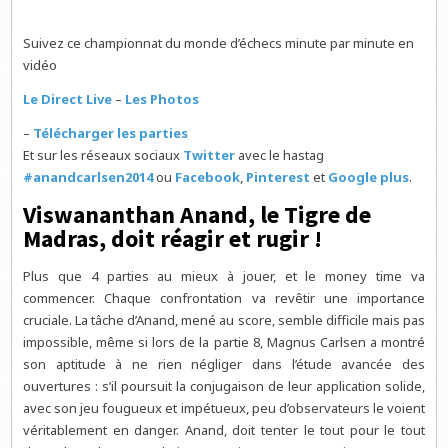
Suivez ce championnat du monde d’échecs minute par minute en
vidéo
Le Direct Live
–
Les Photos
–
Télécharger les parties
Et sur les réseaux sociaux
Twitter
avec le hastag
#anandcarlsen2014
ou
Facebook
,
Pinterest
et
Google plus
.
Viswananthan Anand, le Tigre de
Madras, doit réagir et rugir !
Plus que 4 parties au mieux à jouer, et le money time va
commencer. Chaque confrontation va revêtir une importance
cruciale. La tâche d’Anand, mené au score, semble difficile mais pas
impossible, même si lors de la partie 8, Magnus Carlsen a montré
son aptitude à ne rien négliger dans l’étude avancée des
ouvertures : s’il poursuit la conjugaison de leur application solide,
avec son jeu fougueux et impétueux, peu d’observateurs le voient
véritablement en danger. Anand, doit tenter le tout pour le tout