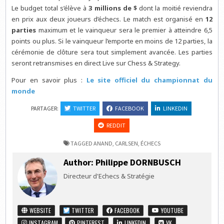
Le budget total s’élève à
3 millions de $
dont la moitié reviendra
en prix aux deux joueurs d’échecs. Le match est organisé en
12
parties
maximum et le vainqueur sera le premier à atteindre 6,5
points ou plus. Si le vainqueur l’emporte en moins de 12 parties, la
cérémonie de clôture sera tout simplement avancée. Les parties
seront retransmises en direct Live sur Chess & Strategy.
Pour en savoir plus :
Le site officiel du championnat du
monde
PARTAGER:
TWITTER
FACEBOOK
LINKEDIN
REDDIT
TAGGED
ANAND
,
CARLSEN
,
ÉCHECS
Author:
Philippe DORNBUSCH
Directeur d'Echecs & Stratégie
WEBSITE
TWITTER
FACEBOOK
YOUTUBE
INSTAGRAM
PINTEREST
LINKEDIN
VK