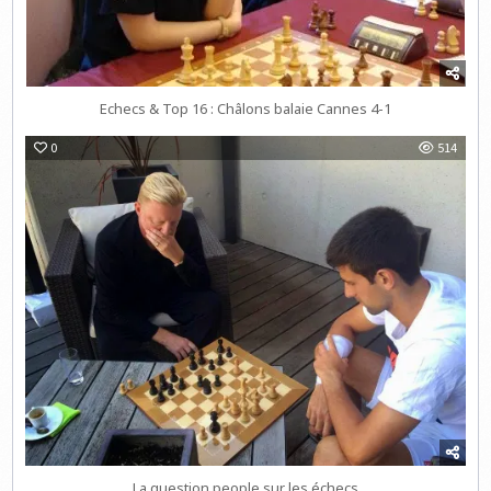
Echecs & Top 16 : Châlons balaie Cannes 4-1
0
514
La question people sur les échecs