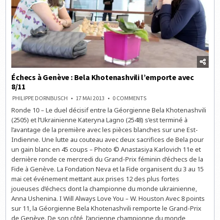
Échecs à Genève : Bela Khotenashvili l’emporte avec
8/11
ON
PHILIPPE DORNBUSCH
17 MAI 2013
0 COMMENTS
ÉCHECS
Ronde 10 – Le duel décisif entre la Géorgienne Bela Khotenashvili
À
GENÈVE
(2505) et l’Ukrainienne Kateryna Lagno (2548) s’est terminé à
:
BELA
l’avantage de la première avec les pièces blanches sur une Est-
KHOTENASHVILI
Indienne. Une lutte au couteau avec deux sacrifices de Bela pour
L’EMPORTE
AVEC
un gain blanc en 45 coups – Photo © Anastasiya Karlovich 11e et
8/11
dernière ronde ce mercredi du Grand-Prix féminin d’échecs de la
Fide à Genève. La Fondation Neva et la Fide organisent du 3 au 15
mai cet événement mettant aux prises 12 des plus fortes
joueuses d’échecs dont la championne du monde ukrainienne,
Anna Ushenina. I Will Always Love You – W. Houston Avec 8 points
sur 11, la Géorgienne Bela Khotenashvili remporte le Grand-Prix
de Genève. De son côté, l’ancienne championne du monde