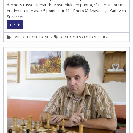
d’échecs russe, Alexandra Kosteniuk (en photo), réalise un tournoi
en demi-teinte avec 5 points sur 11 – Photo © Anastasiya Karlovich
Suivez en…
ÉCHECS
LIRE
À
GENÈVE
:
POSTED IN:
NON CLASSÉ
TAGGED:
CHESS
,
ÉCHECS
,
GENÈVE
BELA
KHOTENASHVILI
L’EMPORTE
AVEC
8/11