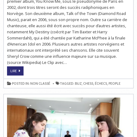
premier album, You Know Me, sous le pseudonyme de Paris en
2002, dont trois titres seront des succès radiphoniques en
Norvège. Son deuxième album, Talk of the Town (Diamond Road
Music), parait en 2006, sous son propre nom. Outre sa carrière de
chanteuse, elle aussi été écrit avec succès pour d’autres artistes,
notamment My Destiny (coécrit par Tim Baxter et Harry
Sommerdahl), qui a été chantée par Katharine McPhee à la finale
d’American Idol en 2006. Plusieurs autres artistes norvégiens et
internationaux ont interprété ses chansons. Elle cite souvent
Sheryl Crow comme une influence majeure sur sa musique.
(source Wikipedia) Le Clip avec…
LA
LIRE
QUESTION
PEOPLE
SUR
POSTED IN:
NON CLASSÉ
TAGGED:
BUZ
,
CHESS
,
ÉCHECS
,
PEOPLE
LES
ÉCHECS