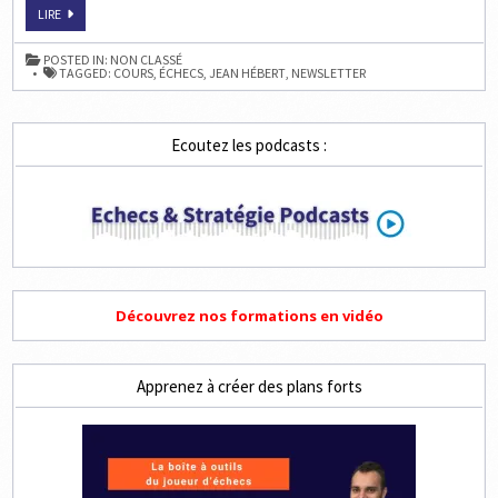
PROGRESSEZ
LIRE
AUX
ÉCHECS
AVEC
POSTED IN:
NON CLASSÉ
JEAN
TAGGED:
COURS
,
ÉCHECS
,
JEAN HÉBERT
,
NEWSLETTER
HÉBERT
!
Ecoutez les podcasts :
Découvrez nos formations en vidéo
Apprenez à créer des plans forts