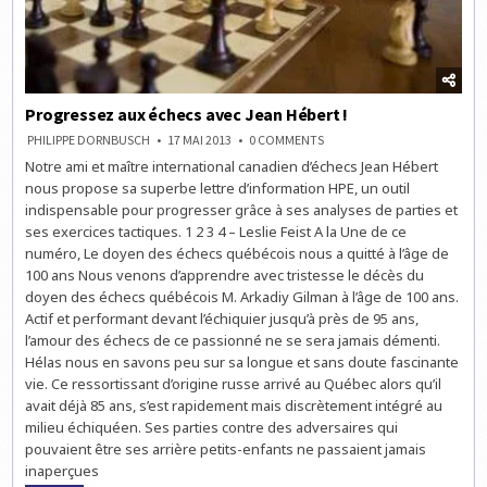
Progressez aux échecs avec Jean Hébert !
ON
PHILIPPE DORNBUSCH
17 MAI 2013
0 COMMENTS
PROGRESSEZ
Notre ami et maître international canadien d’échecs Jean Hébert
AUX
ÉCHECS
nous propose sa superbe lettre d’information HPE, un outil
AVEC
JEAN
indispensable pour progresser grâce à ses analyses de parties et
HÉBERT
ses exercices tactiques. 1 2 3 4 – Leslie Feist A la Une de ce
!
numéro, Le doyen des échecs québécois nous a quitté à l’âge de
100 ans Nous venons d’apprendre avec tristesse le décès du
doyen des échecs québécois M. Arkadiy Gilman à l’âge de 100 ans.
Actif et performant devant l’échiquier jusqu’à près de 95 ans,
l’amour des échecs de ce passionné ne se sera jamais démenti.
Hélas nous en savons peu sur sa longue et sans doute fascinante
vie. Ce ressortissant d’origine russe arrivé au Québec alors qu’il
avait déjà 85 ans, s’est rapidement mais discrètement intégré au
milieu échiquéen. Ses parties contre des adversaires qui
pouvaient être ses arrière petits-enfants ne passaient jamais
inaperçues