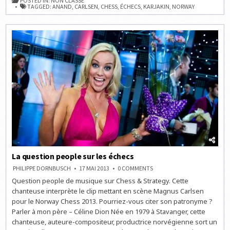
POSTED IN:
NON CLASSÉ
CARLSEN
TAGGED:
ANAND
,
CARLSEN
,
CHESS
,
ÉCHECS
,
KARJAKIN
,
NORWAY
0-
1
WANG
HAO
La question people sur les échecs
ON
PHILIPPE DORNBUSCH
17 MAI 2013
0 COMMENTS
LA
Question people de musique sur Chess & Strategy. Cette
QUESTION
PEOPLE
chanteuse interprète le clip mettant en scène Magnus Carlsen
SUR
LES
pour le Norway Chess 2013. Pourriez-vous citer son patronyme ?
ÉCHECS
Parler à mon père – Céline Dion Née en 1979 à Stavanger, cette
chanteuse, auteure-compositeur, productrice norvégienne sort un