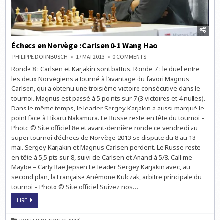
Échecs en Norvège : Carlsen 0-1 Wang Hao
ON
PHILIPPE DORNBUSCH
17 MAI 2013
0 COMMENTS
ÉCHECS
Ronde 8 : Carlsen et Karjakin sont battus. Ronde 7 : le duel entre
EN
NORVÈGE
les deux Norvégiens a tourné à l’avantage du favori Magnus
:
CARLSEN
Carlsen, qui a obtenu une troisième victoire consécutive dans le
0-
tournoi. Magnus est passé à 5 points sur 7 (3 victoires et 4 nulles).
1
WANG
Dans le même temps, le leader Sergey Karjakin a aussi marqué le
HAO
point face à Hikaru Nakamura. Le Russe reste en tête du tournoi –
Photo © Site officiel 8e et avant-dernière ronde ce vendredi au
super tournoi d’échecs de Norvège 2013 se dispute du 8 au 18
mai. Sergey Karjakin et Magnus Carlsen perdent. Le Russe reste
en tête à 5,5 pts sur 8, suivi de Carlsen et Anand à 5/8. Call me
Maybe – Carly Rae Jepsen Le leader Sergey Karjakin avec, au
second plan, la Française Anémone Kulczak, arbitre principale du
tournoi – Photo © Site officiel Suivez nos…
ÉCHECS
LIRE
EN
NORVÈGE
: