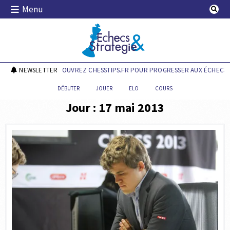
Skip
Menu
to
content
Echecs & Stratégie
NEWSLETTER
DÉCOUVREZ CHESSTIPS.FR POUR PROGRESSER AUX ÉCHECS !
DÉBUTER
JOUER
ELO
COURS
Jour :
17 mai 2013