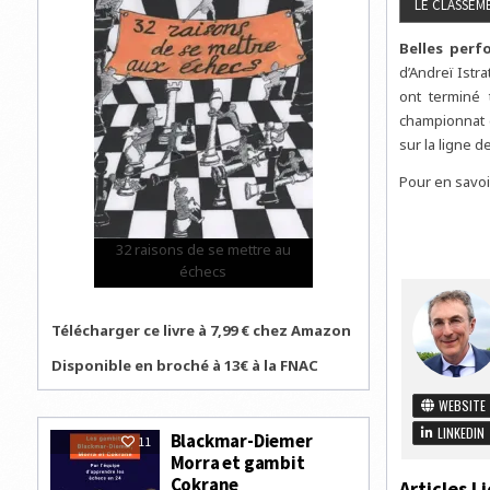
Belles perf
d’Andreï Istr
ont terminé 
championnat d
sur la ligne 
Pour en savoi
32 raisons de se mettre au
échecs
Télécharger ce livre à 7,99 € chez Amazon
Disponible en broché à 13€ à la FNAC
WEBSITE
LINKEDIN
Blackmar-Diemer
11
Morra et gambit
Cokrane
Articles Li