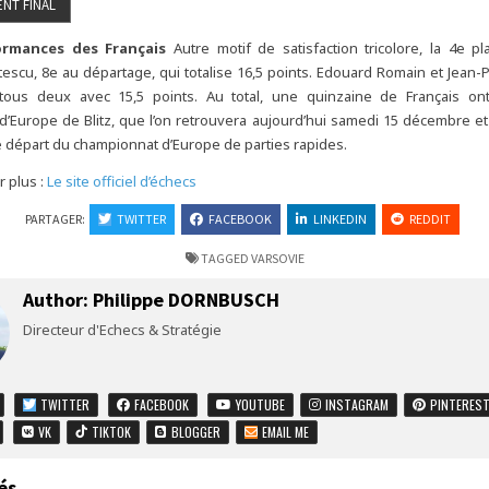
ormances des Français
Autre motif de satisfaction tricolore, la 4e p
atescu, 8e au départage, qui totalise 16,5 points. Edouard Romain et Jean-
tous deux avec 15,5 points. Au total, une quinzaine de Français ont
’Europe de Blitz, que l’on retrouvera aujourd’hui samedi 15 décembre 
de départ du championnat d’Europe de parties rapides.
r plus :
Le site officiel d’échecs
PARTAGER:
TWITTER
FACEBOOK
LINKEDIN
REDDIT
TAGGED
VARSOVIE
Author:
Philippe DORNBUSCH
Directeur d'Echecs & Stratégie
TWITTER
FACEBOOK
YOUTUBE
INSTAGRAM
PINTERES
VK
TIKTOK
BLOGGER
EMAIL ME
és