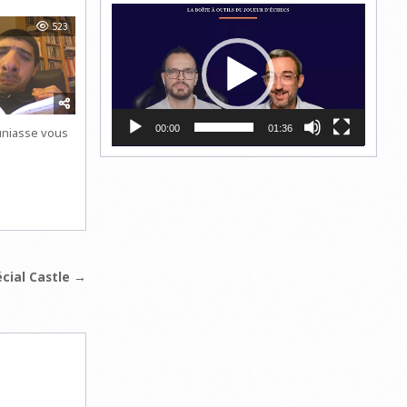
Lecteur
523
vidéo
00:00
01:36
uniasse vous
écial Castle →