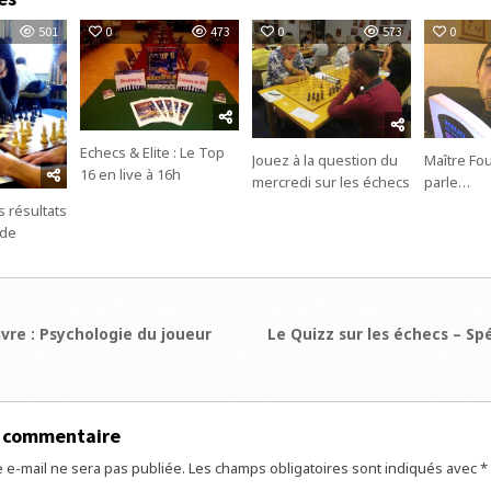
501
0
473
0
573
0
Echecs & Elite : Le Top
Jouez à la question du
Maître Fo
16 en live à 16h
mercredi sur les échecs
parle…
s résultats
 de
ion
vre : Psychologie du joueur
Le Quizz sur les échecs – Sp
e
n commentaire
 e-mail ne sera pas publiée.
Les champs obligatoires sont indiqués avec
*