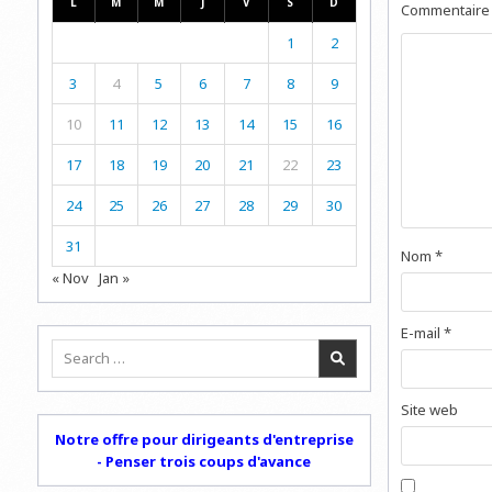
L
M
M
J
V
S
D
Commentair
1
2
3
4
5
6
7
8
9
10
11
12
13
14
15
16
17
18
19
20
21
22
23
24
25
26
27
28
29
30
31
Nom
*
« Nov
Jan »
E-mail
*
Search
for:
Site web
Notre offre pour dirigeants d'entreprise
- Penser trois coups d'avance