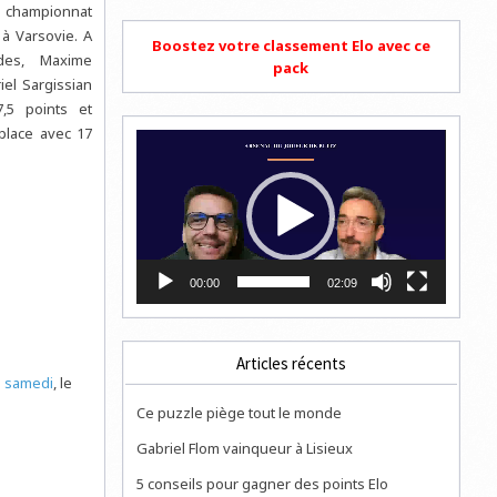
championnat
à Varsovie. A
Boostez votre classement Elo avec ce
des, Maxime
pack
iel Sargissian
7,5 points et
 place avec 17
Lecteur
vidéo
00:00
02:09
Articles récents
e
samedi
, le
Ce puzzle piège tout le monde
Gabriel Flom vainqueur à Lisieux
5 conseils pour gagner des points Elo