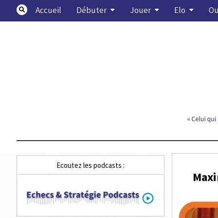
Skip
Accueil
Débuter
Jouer
Elo
Ou
to
content
Echecs & Stratégie
Ecoutez les podcasts :
Maxi