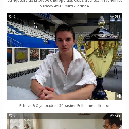
Vainqueurs de la Coupe d’Europe des Clubs d’échecs : l’Economist
Saratov et le Spartak Vidnoe
0
528
Echecs & Olympiades : Sébastien Feller médaille d’or
0
514