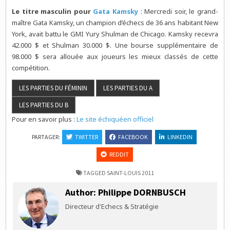
Le titre masculin pour
Gata Kamsky
: Mercredi soir, le grand-
maître Gata Kamsky, un champion d’échecs de 36 ans habitant New
York, avait battu le GMI Yury Shulman de Chicago. Kamsky recevra
42.000 $ et Shulman 30.000 $. Une bourse supplémentaire de
98.000 $ sera allouée aux joueurs les mieux classés de cette
compétition.
Pour en savoir plus :
Le site échiquéen officiel
PARTAGER:
TWITTER
FACEBOOK
LINKEDIN
REDDIT
TAGGED
SAINT-LOUIS 2011
Author:
Philippe DORNBUSCH
Directeur d'Echecs & Stratégie