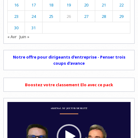
16
17
18
19
20
21
22
23
24
25
26
27
28
29
30
31
« Avr
Juin »
Notre offre pour dirigeants d'entreprise - Penser trois
coups d'avance
Boostez votre classement Elo avec ce pack
Lecteur
vidéo