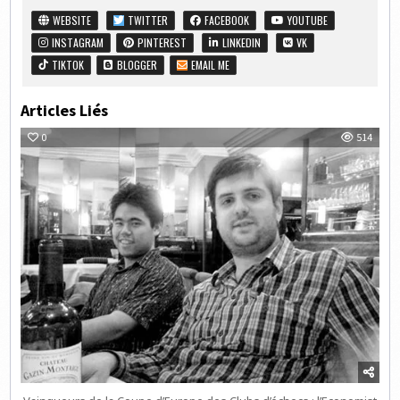
WEBSITE
TWITTER
FACEBOOK
YOUTUBE
INSTAGRAM
PINTEREST
LINKEDIN
VK
TIKTOK
BLOGGER
EMAIL ME
Articles Liés
0
514