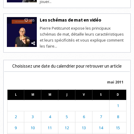
jouer...
Les schémas de mat en vidéo
105
Pierre Petitcunot expose les principaux
schémas de mat, détaille leurs caractéristiques
et leurs spécificités et vous explique comment
les faire...
Choisissez une date du calendrier pour retrouver un article
mai 2011
L
M
M
J
V
S
D
1
2
3
4
5
6
7
8
9
10
11
12
13
14
15