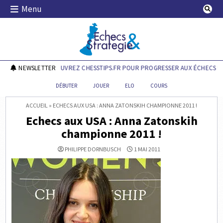
Skip
Menu
to
content
Echecs & Stratégie
NEWSLETTER
DÉCOUVREZ CHESSTIPS.FR POUR PROGRESSER AUX ÉCHECS !
DÉBUTER
JOUER
ELO
COURS
ACCUEIL
»
ECHECS AUX USA : ANNA ZATONSKIH CHAMPIONNE 2011 !
Echecs aux USA : Anna Zatonskih
championne 2011 !
PHILIPPE DORNBUSCH
1 MAI 2011