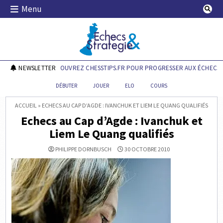
Skip
Menu
to
content
Echecs & Stratégie
NEWSLETTER
DÉCOUVREZ CHESSTIPS.FR POUR PROGRESSER AUX ÉCHECS !
DÉBUTER
JOUER
ELO
COURS
ACCUEIL
»
ECHECS AU CAP D’AGDE : IVANCHUK ET LIEM LE QUANG QUALIFIÉS
Echecs au Cap d’Agde : Ivanchuk et
Liem Le Quang qualifiés
PHILIPPE DORNBUSCH
30 OCTOBRE 2010