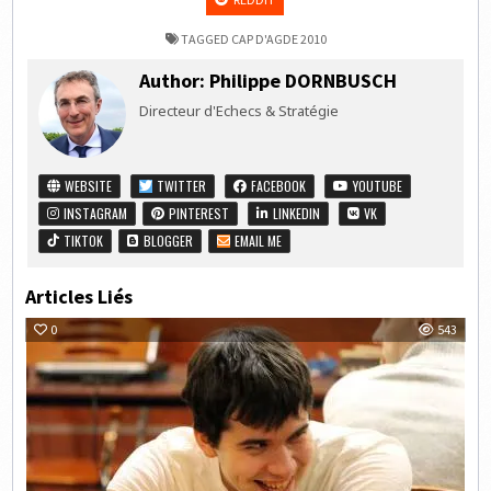
TAGGED
CAP D'AGDE 2010
Author:
Philippe DORNBUSCH
Directeur d'Echecs & Stratégie
WEBSITE
TWITTER
FACEBOOK
YOUTUBE
INSTAGRAM
PINTEREST
LINKEDIN
VK
TIKTOK
BLOGGER
EMAIL ME
Articles Liés
0
543