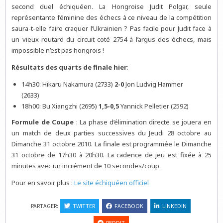
second duel échiquéen. La Hongroise Judit Polgar, seule
représentante féminine des échecs à ce niveau de la compétition
saura-t-elle faire craquer l’Ukrainien ? Pas facile pour Judit face à
un vieux routard du circuit coté 2754 à l’argus des échecs, mais
impossible n’est pas hongrois !
Résultats des quarts de finale hier
:
14h30: Hikaru Nakamura (2733)
2-0
Jon Ludvig Hammer
(2633)
18h00: Bu Xiangzhi (2695)
1,5-0,5
Yannick Pelletier (2592)
Formule de Coupe
: La phase d’élimination directe se jouera en
un match de deux parties successives du Jeudi 28 octobre au
Dimanche 31 octobre 2010. La finale est programmée le Dimanche
31 octobre de 17h30 à 20h30. La cadence de jeu est fixée à 25
minutes avec un incrément de 10 secondes/coup.
Pour en savoir plus :
Le site échiquéen officiel
PARTAGER:
TWITTER
FACEBOOK
LINKEDIN
REDDIT