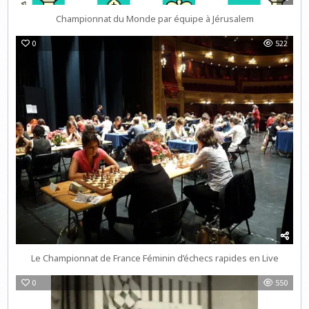
Championnat du Monde par équipe à Jérusalem
0
522
Le Championnat de France Féminin d’échecs rapides en Live
0
550