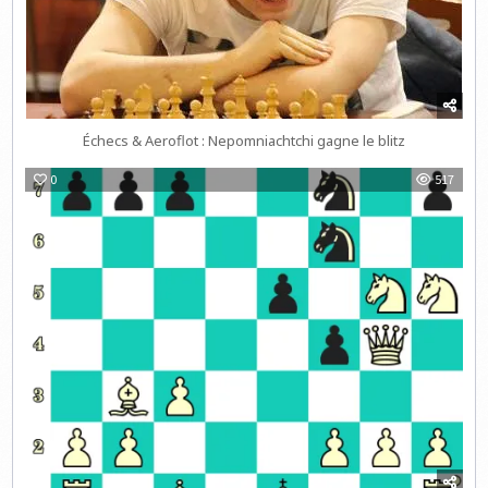
Échecs & Aeroflot : Nepomniachtchi gagne le blitz
0
517