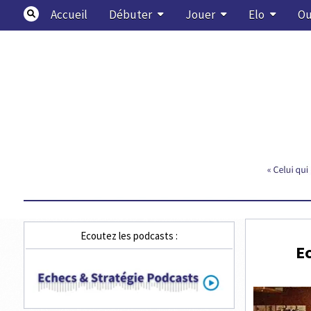
Skip
Accueil
Débuter
Jouer
Elo
Ou
to
content
Echecs & Stratégie
Ecoutez les podcasts :
Ec