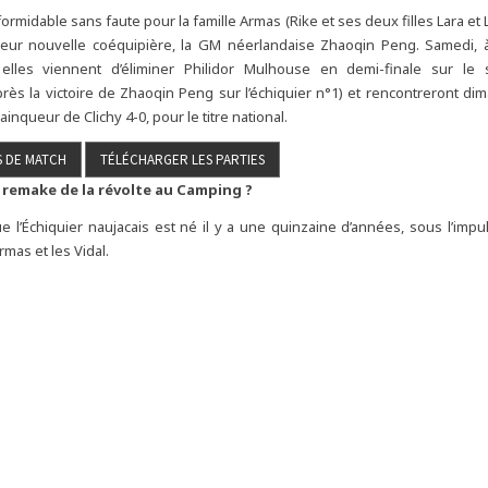
formidable sans faute pour la famille Armas (Rike et ses deux filles Lara et
t leur nouvelle coéquipière, la GM néerlandaise Zhaoqin Peng. Samedi, 
lles viennent d’éliminer Philidor Mulhouse en demi-finale sur le
rès la victoire de Zhaoqin Peng sur l’échiquier n°1) et rencontreront dim
vainqueur de Clichy 4-0, pour le titre national.
 remake de la révolte au Camping ?
 l’Échiquier naujacais est né il y a une quinzaine d’années, sous l’imp
rmas et les Vidal.