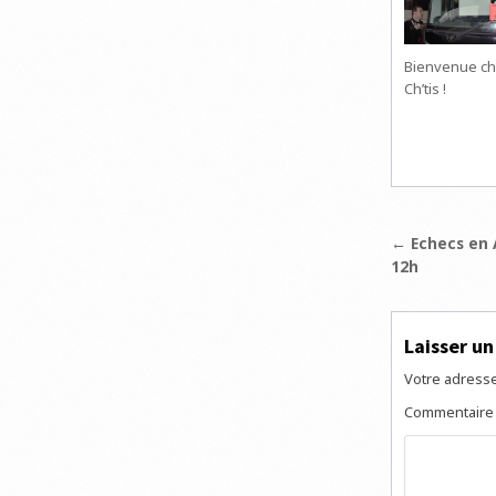
Bienvenue ch
Ch’tis !
Navigat
← Echecs en A
12h
de
l’articl
Laisser u
Votre adresse
Commentair