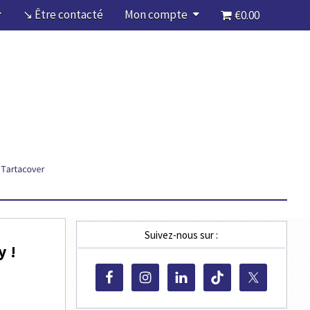
↘ Être contacté
Mon compte
€0.00
Suivez-nous sur :
y !