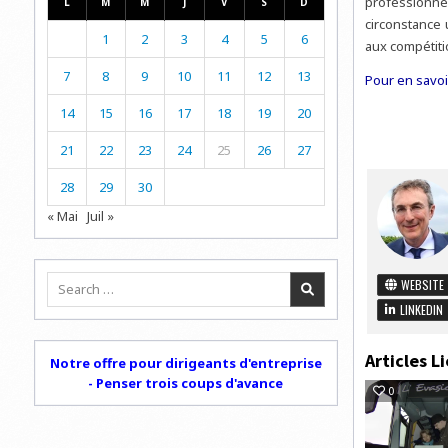
professionnel
L
M
M
J
V
S
D
circonstance 
1
2
3
4
5
6
aux compétit
7
8
9
10
11
12
13
Pour en savoir
14
15
16
17
18
19
20
21
22
23
24
25
26
27
28
29
30
« Mai
Juil »
Search
WEBSITE
for:
LINKEDIN
Articles Li
Notre offre pour dirigeants d'entreprise
- Penser trois coups d'avance
0