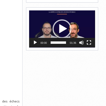
Lecteur
vidéo
00:00
01:36
eu des échecs