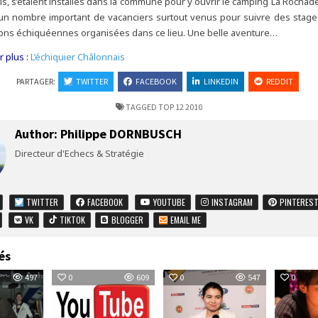
s, s’étaient installés dans la commune pour y ouvrir le camping La Rochade, 
un nombre important de vacanciers surtout venus pour suivre des stages
ions échiquéennes organisées dans ce lieu. Une belle aventure…
 plus :
L’échiquier Châlonnais
PARTAGER:
TWITTER
FACEBOOK
LINKEDIN
REDDIT
TAGGED
TOP 12 2010
Author:
Philippe DORNBUSCH
Directeur d'Echecs & Stratégie
TWITTER
FACEBOOK
YOUTUBE
INSTAGRAM
PINTERES
VK
TIKTOK
BLOGGER
EMAIL ME
és
497
0
609
0
547
0