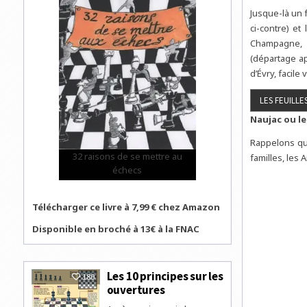
Jusque-là un 
ci-contre) e
Champagne, e
(départage ap
d’Évry, facile 
Naujac ou le
Rappelons que
32 raisons de se mettre au
familles, les A
échecs
Télécharger ce livre à 7,99 € chez Amazon
Disponible en broché à 13€ à la FNAC
Les 10 principes sur les
180
ouvertures