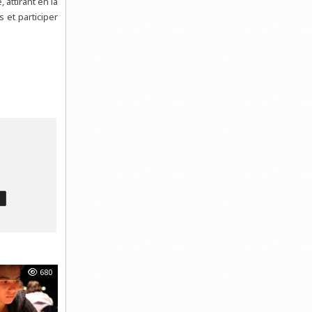
attirant en la
 et participer
T
680