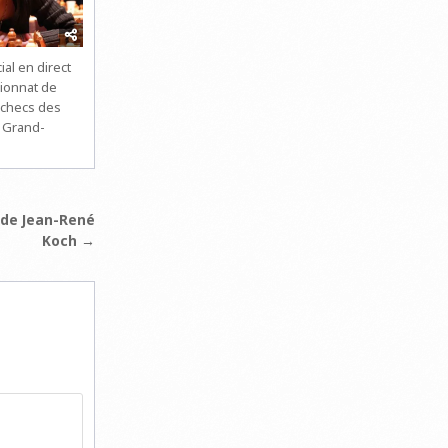
ial en direct
ionnat de
échecs des
 Grand-
w de Jean-René
Koch →