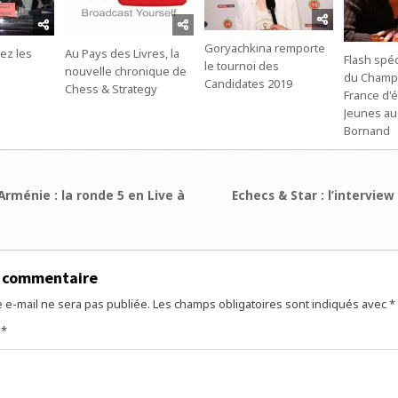
Goryachkina remporte
ez les
Au Pays des Livres, la
Flash spéc
le tournoi des
nouvelle chronique de
du Champ
Candidates 2019
Chess & Strategy
France d'
Jeunes au
Bornand
ion
rménie : la ronde 5 en Live à
Echecs & Star : l’intervie
e
n commentaire
 e-mail ne sera pas publiée.
Les champs obligatoires sont indiqués avec
*
e
*