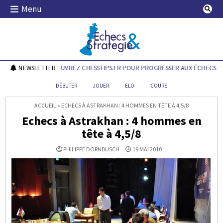
Skip
Menu
to
content
Echecs & Stratégie
NEWSLETTER
DÉCOUVREZ CHESSTIPS.FR POUR PROGRESSER AUX ÉCHECS !
DÉBUTER
JOUER
ELO
COURS
ACCUEIL
»
ECHECS À ASTRAKHAN : 4 HOMMES EN TÊTE À 4,5/8
Echecs à Astrakhan : 4 hommes en
tête à 4,5/8
PHILIPPE DORNBUSCH
19 MAI 2010