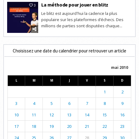
La méthode pour jouer en blitz
3
Le blitz est aujourd'hui la cadence la plus
populaire sur les plateformes d'échecs. Des
millions de parties sont disputées chaque...
Choisissez une date du calendrier pour retrouver un article
mai 2010
L
M
M
J
V
S
D
1
2
3
4
5
6
7
8
9
10
11
12
13
14
15
16
17
18
19
20
21
22
23
24
25
26
27
28
29
30