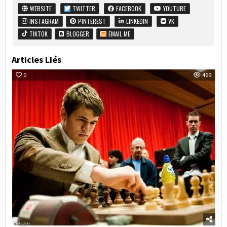
WEBSITE
TWITTER
FACEBOOK
YOUTUBE
INSTAGRAM
PINTEREST
LINKEDIN
VK
TIKTOK
BLOGGER
EMAIL ME
Articles Liés
0
469