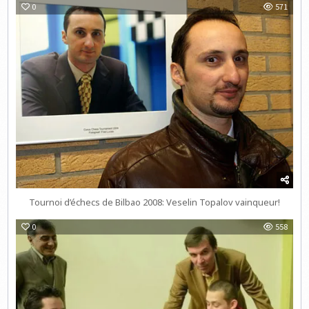
0
571
Tournoi d’échecs de Bilbao 2008: Veselin Topalov vainqueur!
0
558