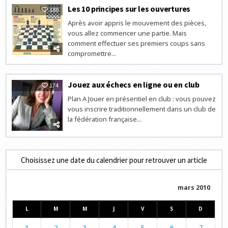
Les 10 principes sur les ouvertures
180
Après avoir appris le mouvement des pièces,
vous allez commencer une partie. Mais
comment effectuer ses premiers coups sans
compromettre...
Jouez aux échecs en ligne ou en club
174
Plan A Jouer en présentiel en club : vous pouvez
vous inscrire traditionnellement dans un club de
la fédération française...
Choisissez une date du calendrier pour retrouver un article
mars 2010
L
M
M
J
V
S
D
1
2
3
4
5
6
7