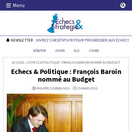
Skip
Menu
to
content
Echecs & Stratégie
NEWSLETTER
DÉCOUVREZ CHESSTIPS.FR POUR PROGRESSER AUX ÉCHECS !
DÉBUTER
JOUER
ELO
COURS
ACCUEIL
»
ECHECS & POLITIQUE : FRANÇOIS BAROIN NOMMÉ AU BUDGET
Echecs & Politique : François Baroin
nommé au Budget
PHILIPPE DORNBUSCH
25 MARS 2010