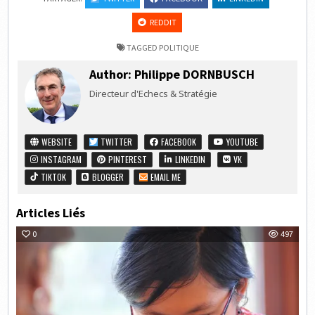
REDDIT
TAGGED
POLITIQUE
Author:
Philippe DORNBUSCH
Directeur d'Echecs & Stratégie
WEBSITE
TWITTER
FACEBOOK
YOUTUBE
INSTAGRAM
PINTEREST
LINKEDIN
VK
TIKTOK
BLOGGER
EMAIL ME
Articles Liés
0
497