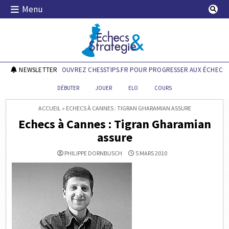
Skip
Menu
to
content
Echecs & Stratégie
NEWSLETTER
DÉCOUVREZ CHESSTIPS.FR POUR PROGRESSER AUX ÉCHECS !
DÉBUTER
JOUER
ELO
COURS
ACCUEIL
»
ECHECS À CANNES : TIGRAN GHARAMIAN ASSURE
Echecs à Cannes : Tigran Gharamian
assure
PHILIPPE DORNBUSCH
5 MARS 2010