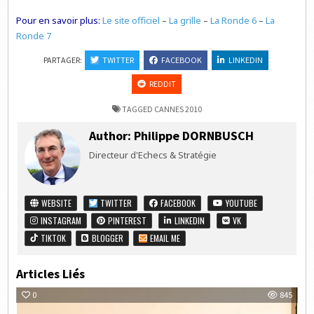
Pour en savoir plus:
Le site officiel
–
La grille
–
La Ronde 6
–
La
Ronde 7
PARTAGER:
TWITTER
FACEBOOK
LINKEDIN
REDDIT
TAGGED
CANNES 2010
Author:
Philippe DORNBUSCH
Directeur d'Echecs & Stratégie
WEBSITE
TWITTER
FACEBOOK
YOUTUBE
INSTAGRAM
PINTEREST
LINKEDIN
VK
TIKTOK
BLOGGER
EMAIL ME
Articles Liés
0
845