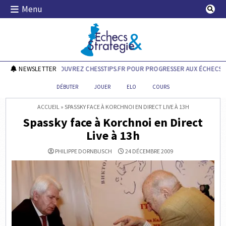
Skip
Menu
to
content
Echecs & Stratégie
NEWSLETTER
DÉCOUVREZ CHESSTIPS.FR POUR PROGRESSER AUX ÉCHECS !
DÉBUTER
JOUER
ELO
COURS
ACCUEIL
»
SPASSKY FACE À KORCHNOI EN DIRECT LIVE À 13H
Spassky face à Korchnoi en Direct
Live à 13h
PHILIPPE DORNBUSCH
24 DÉCEMBRE 2009