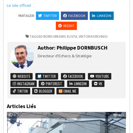
Le site officiel
PARTAGER:
TWITTER
FACEBOOK
LINKEDIN
REDDIT
TAGGED
BORIS SPASSKY
,
ELISTA
,
VIKTOR KORCHNOI
Author:
Philippe DORNBUSCH
Directeur d'Echecs & Stratégie
WEBSITE
TWITTER
FACEBOOK
YOUTUBE
INSTAGRAM
PINTEREST
LINKEDIN
VK
TIKTOK
BLOGGER
EMAIL ME
Articles Liés
0
623