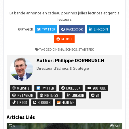
La bande annonce en cadeau pour nos jolies lectrices et gentils
lecteurs
PARTAGER:
TWITTER
FACEBOOK
LINKEDIN
REDDIT
TAGGED
CINEMA
,
ÉCHECS
,
STAR TREK
Author:
Philippe DORNBUSCH
Directeur d'Echecs & Stratégie
WEBSITE
TWITTER
FACEBOOK
YOUTUBE
INSTAGRAM
PINTEREST
LINKEDIN
VK
TIKTOK
BLOGGER
EMAIL ME
Articles Liés
0
518