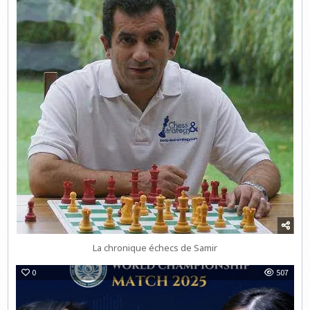
La chronique échecs de Samir
0
507