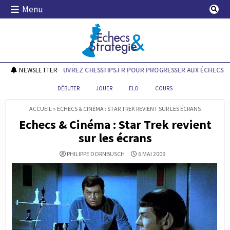
Skip
Menu
to
content
Echecs & Stratégie
NEWSLETTER
DÉCOUVREZ CHESSTIPS.FR POUR PROGRESSER AUX ÉCHECS !
DÉBUTER
JOUER
ELO
COURS
ACCUEIL
»
ECHECS & CINÉMA : STAR TREK REVIENT SUR LES ÉCRANS
Echecs & Cinéma : Star Trek revient
sur les écrans
PHILIPPE DORNBUSCH
6 MAI 2009