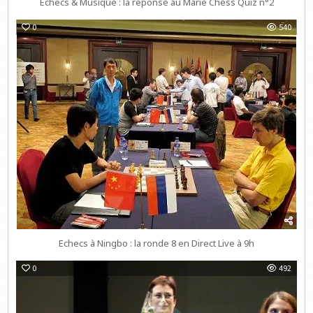
Echecs & Musique : la réponse au Marie Chess Quiz n°2
0
540
Echecs à Ningbo : la ronde 8 en Direct Live à 9h
0
492