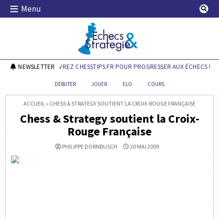
Skip
Menu
to
content
Echecs & Stratégie
NEWSLETTER
DÉCOUVREZ CHESSTIPS.FR POUR PROGRESSER AUX ÉCHECS !
DÉBUTER
JOUER
ELO
COURS
ACCUEIL
»
CHESS & STRATEGY SOUTIENT LA CROIX-ROUGE FRANÇAISE
Chess & Strategy soutient la Croix-
Rouge Française
PHILIPPE DORNBUSCH
20 MAI 2009