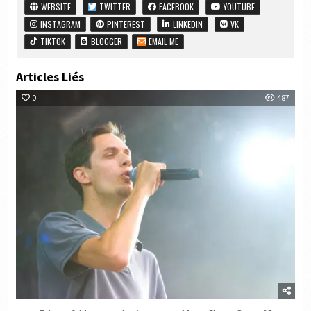
WEBSITE
TWITTER
FACEBOOK
YOUTUBE
INSTAGRAM
PINTEREST
LINKEDIN
VK
TIKTOK
BLOGGER
EMAIL ME
Articles Liés
0
487