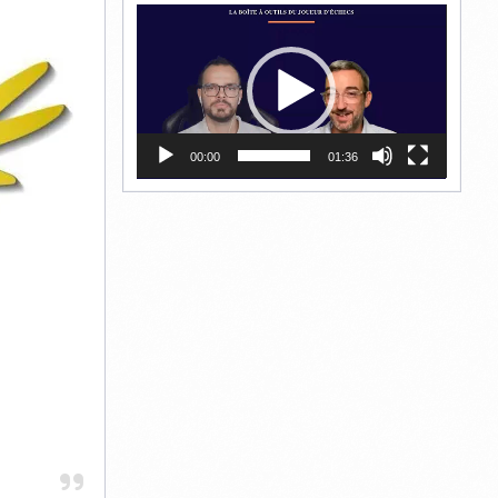
Lecteur
vidéo
00:00
01:36