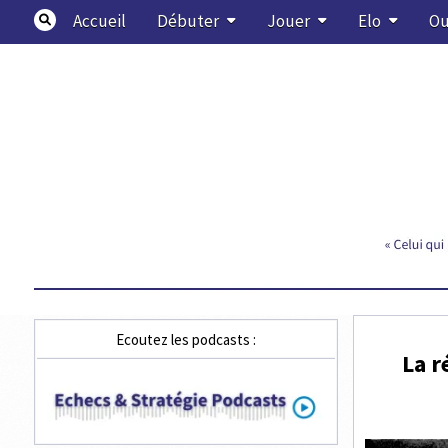
Skip
Accueil
Débuter
Jouer
Elo
Ou
to
content
Echecs & Stratégie
Ecoutez les podcasts :
La r