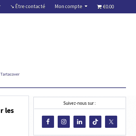
↘ Être contacté
Mon compte
€0.00
Suivez-nous sur :
r les