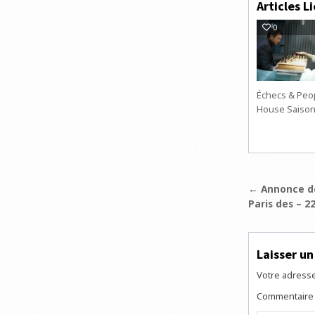
Articles Li
0
Échecs & Peop
House Saison
Navigat
← Annonce de
Paris des – 22
de
l’articl
Laisser u
Votre adresse
Commentair