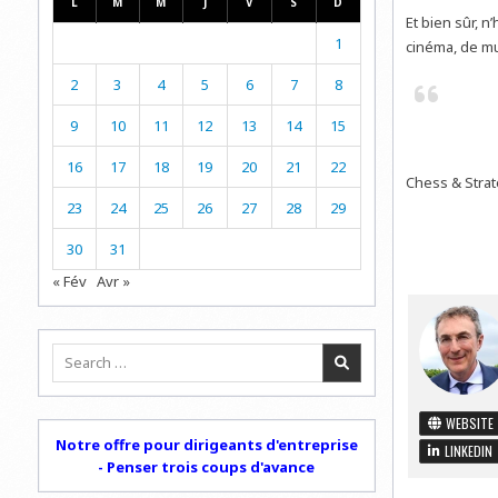
L
M
M
J
V
S
D
Et bien sûr, n
1
cinéma, de mu
2
3
4
5
6
7
8
9
10
11
12
13
14
15
16
17
18
19
20
21
22
Chess & Strat
23
24
25
26
27
28
29
30
31
« Fév
Avr »
Search
for:
WEBSITE
Notre offre pour dirigeants d'entreprise
LINKEDIN
- Penser trois coups d'avance