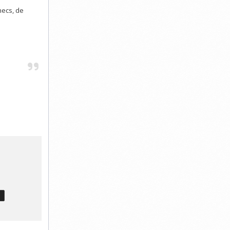
hecs, de
T