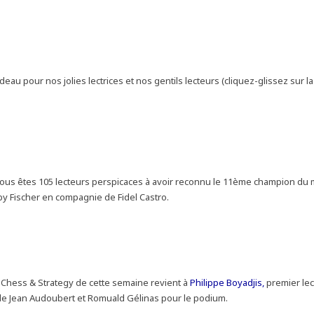
adeau pour nos jolies lectrices et nos gentils lecteurs (cliquez-glissez sur la
z-vous fidèle au style de Bobby?
Vous êtes 105 lecteurs perspicaces à avoir reconnu le 11ème champion du
y Fischer en compagnie de Fidel Castro.
 Chess & Strategy de cette semaine revient à
Philippe Boyadjis,
premier lec
 de Jean Audoubert et Romuald Gélinas pour le podium.