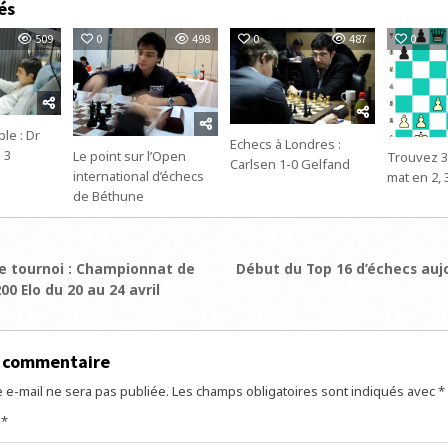
és
509
0
498
0
487
0
le : Dr
Echecs à Londres :
 3
Le point sur l’Open
Trouvez 3
Carlsen 1-0 Gelfand
international d’échecs
mat en 2, 
de Béthune
ion
 tournoi : Championnat de
Début du Top 16 d’échecs auj
00 Elo du 20 au 24 avril
e
n commentaire
 e-mail ne sera pas publiée.
Les champs obligatoires sont indiqués avec
*
e
*