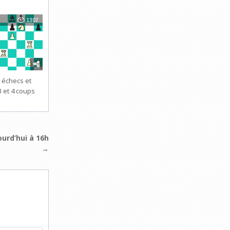
1307
 échecs et
3 et 4 coups
ourd’hui à 16h
→