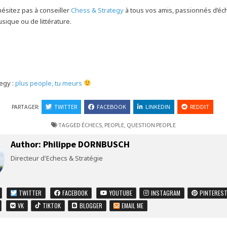
’hésitez pas à conseiller
Chess & Strategy
à tous vos amis, passionnés d’éc
sique ou de littérature.
egy :
plus people, tu meurs
PARTAGER:
TWITTER
FACEBOOK
LINKEDIN
REDDIT
TAGGED
ÉCHECS
,
PEOPLE
,
QUESTION PEOPLE
Author:
Philippe DORNBUSCH
Directeur d'Echecs & Stratégie
TWITTER
FACEBOOK
YOUTUBE
INSTAGRAM
PINTERES
VK
TIKTOK
BLOGGER
EMAIL ME