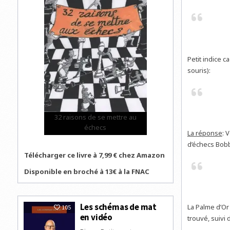
Petit indice c
souris):
Serie
32 raisons de se mettre au
échecs
La réponse
: 
d’échecs Bobb
Télécharger ce livre à 7,99 € chez Amazon
Disponible en broché à 13€ à la FNAC
Les schémas de mat
La Palme d’Or
105
en vidéo
trouvé, suivi