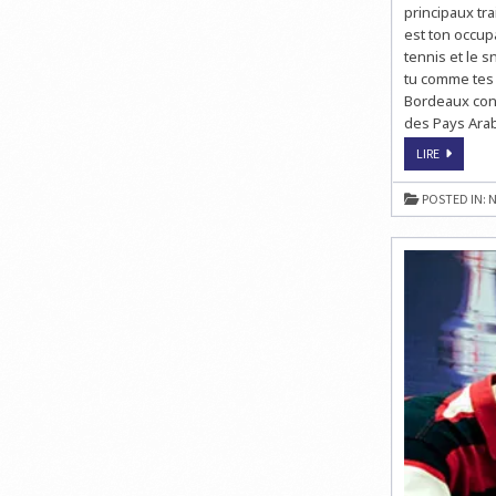
principaux tra
est ton occup
tennis et le
tu comme tes p
Bordeaux contr
des Pays Arab
RENCONT
LIRE
AVEC
HICHAM
HAMDOUC
POSTED IN:
N
GRAND
MAÎTRE
INTERNAT