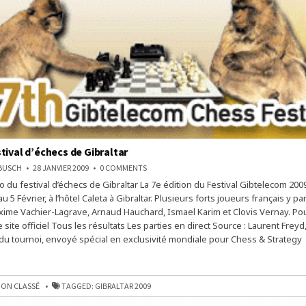
tival d’échecs de Gibraltar
ON
NBUSCH
28 JANVIER 2009
0 COMMENTS
LE
o du festival d’échecs de Gibraltar La 7e édition du Festival Gibtelecom 20
7ÈME
FESTIVAL
u 5 Février, à l’hôtel Caleta à Gibraltar. Plusieurs forts joueurs français y pa
D’ÉCHECS
DE
axime Vachier-Lagrave, Arnaud Hauchard, Ismael Karim et Clovis Vernay. Pour
GIBRALTAR
Le site officiel Tous les résultats Les parties en direct Source : Laurent Freyd
 du tournoi, envoyé spécial en exclusivité mondiale pour Chess & Strategy
ON CLASSÉ
TAGGED:
GIBRALTAR 2009
R