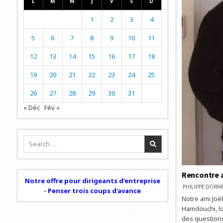
L
M
M
J
V
S
D
1
2
3
4
5
6
7
8
9
10
11
12
13
14
15
16
17
18
19
20
21
22
23
24
25
26
27
28
29
30
31
« Déc
Fév »
Search
for:
Rencontre 
Notre offre pour dirigeants d'entreprise
PHILIPPE DOR
- Penser trois coups d'avance
Notre ami Joë
Hamdouchi, lo
des question