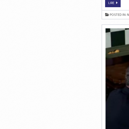
LE
LIRE
TOURNOI
CORUS
2009
POSTED IN:
N
COMMEN
EN
DIRECT