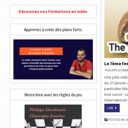
Découvrez nos formations en vidéo
Apprenez à créer des plans forts
Le 7ème fes
PHILIPPE DOR
Une jolie vidé
du 27 Janvier a
particulier M
tout savoir : 
Notre livre avec les règles du jeu
International
LE
LIRE
7ÈME
FESTIVAL
D’ÉCHECS
POSTED IN:
N
DE
GIBRALTA