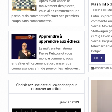
Après avoir appris le
Flash Info :
mouvement des pièces,
PHILIPPE DOR
vous allez commencer une
partie. Mais comment effectuer ses premiers
Enfin un prem
coups sans compromettre...
commenté en l
Sergei Movses
Stellwagen (2
Apprendre à
(2719) Levon 
10
apprendre aux échecs
Sergei Karjaki
télécharger l
Le maître international
Polgar
Pierre Petitcunot vous
FLASH
montre comment vous
LIRE
INFO
entraîner efficacement et organiser vos
:
LES
connaissances afin de pouvoir les retrouver...
POSTED IN:
N
RÉSULTAT
DU
CORUS
Choisissez une date du calendrier pour
retrouver un article
janvier 2009