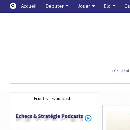
Skip
Accueil
Débuter
Jouer
Elo
Ou
to
content
Echecs & Stratégie
Ecoutez les podcasts :