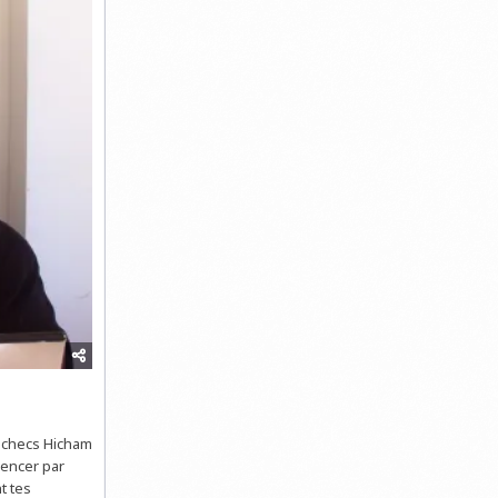
’échecs Hicham
mencer par
t tes