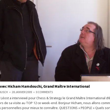
avec Hicham Hamdouchi, Grand Maître International
ON
NBUSCH
28 JANVIER 2009
0 COMMENTS
RENCONTRE
l Léost a interviewé pour Chess & Strategy le Grand Maître International d
AVEC
HICHAM
rs de sa visite au TOP 12 ce week-end. Bonjour Hicham, nous allons com
HAMDOUCHI,
GRAND
s personnelles pour mieux te connaître. QUESTIONS « PEOPLE » Quels son
MAÎTRE