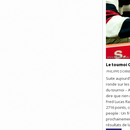
Le tournoi 
PHILIPPE DOR
Suite aujourd
ronde sur les
du tournoi – A
dire que rien
Fred Lucas Ra
2716 points, c
people : Un f
prochainement
résultats de 