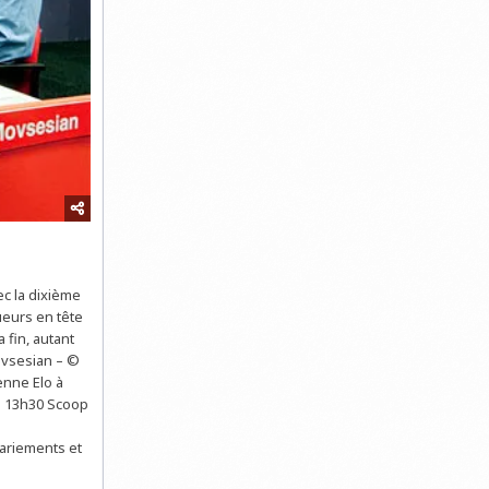
ec la dixième
ueurs en tête
 fin, autant
Movsesian – ©
enne Elo à
de 13h30 Scoop
a
pariements et