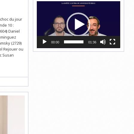
Lecteur
vidéo
 choc du jour
nde 10 :
604) Daniel
Dominguez
amsky (2729)
00:00
01:36
iel Rejouer ou
ec Susan