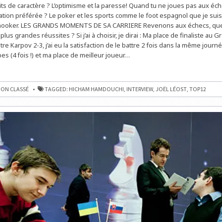
its de caractère ? L’optimisme et la paresse! Quand tu ne joues pas aux éche
INTERNATIONAL
ation préférée ? Le poker et les sports comme le foot espagnol que je suis à
 snooker. LES GRANDS MOMENTS DE SA CARRIERE Revenons aux échecs, qu
lus grandes réussites ? Si j’ai à choisir, je dirai : Ma place de finaliste au G
e Karpov 2-3, j’ai eu la satisfaction de le battre 2 fois dans la même jour
es (4 fois !) et ma place de meilleur joueur…
RE
HI,
ON CLASSÉ
TAGGED:
HICHAM HAMDOUCHI
,
INTERVIEW
,
JOËL LÉOST
,
TOP12
IONAL