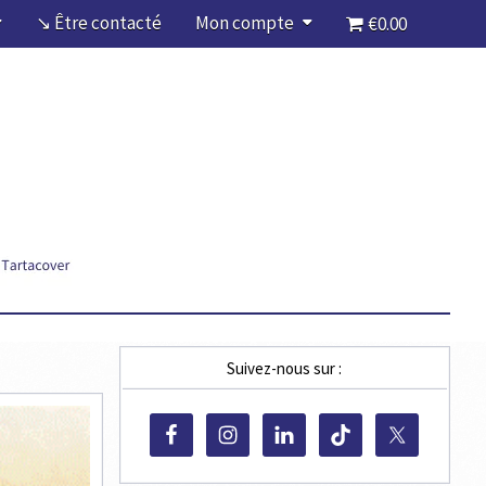
↘ Être contacté
Mon compte
€0.00
Suivez-nous sur :