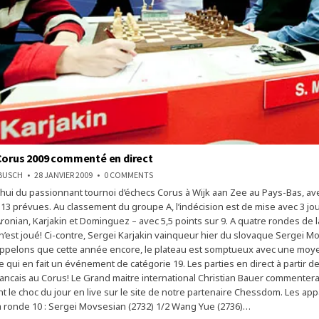
Corus 2009 commenté en direct
ON
NBUSCH
28 JANVIER 2009
0 COMMENTS
LE
’hui du passionnant tournoi d’échecs Corus à Wijk aan Zee au Pays-Bas, av
TOURNOI
CORUS
 13 prévues. Au classement du groupe A, l’indécision est de mise avec 3 jo
2009
COMMENTÉ
ronian, Karjakin et Dominguez – avec 5,5 points sur 9. A quatre rondes de la
EN
 n’est joué! Ci-contre, Sergei Karjakin vainqueur hier du slovaque Sergei 
DIRECT
ppelons que cette année encore, le plateau est somptueux avec une moy
e qui en fait un événement de catégorie 19. Les parties en direct à partir 
rancais au Corus! Le Grand maitre international Christian Bauer commenter
 le choc du jour en live sur le site de notre partenaire Chessdom. Les ap
la ronde 10 : Sergei Movsesian (2732) 1/2 Wang Yue (2736)…