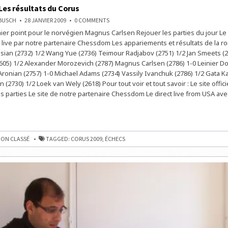
 Les résultats du Corus
ON
NBUSCH
28 JANVIER 2009
0 COMMENTS
FLASH
ier point pour le norvégien Magnus Carlsen Rejouer les parties du jour Le
INFO
:
ive par notre partenaire Chessdom Les appariements et résultats de la ro
LES
RÉSULTATS
ian (2732) 1/2 Wang Yue (2736) Teimour Radjabov (2751) 1/2 Jan Smeets (2
DU
605) 1/2 Alexander Morozevich (2787) Magnus Carlsen (2786) 1-0 Leinier 
CORUS
Aronian (2757) 1-0 Michael Adams (2734) Vassily Ivanchuk (2786) 1/2 Gata K
n (2730) 1/2 Loek van Wely (2618) Pour tout voir et tout savoir : Le site offic
es parties Le site de notre partenaire Chessdom Le direct live from USA av
ON CLASSÉ
TAGGED:
CORUS 2009
,
ÉCHECS
S