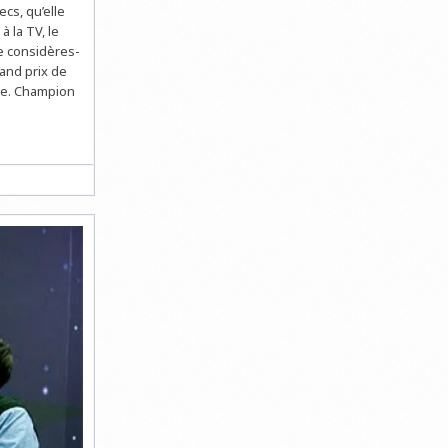
cs, qu’elle
 la TV, le
e considères-
rand prix de
née. Champion