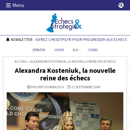
Skip
Menu
to
content
Echecs & Stratégie
NEWSLETTER
DÉCOUVREZ CHESSTIPS.FR POUR PROGRESSER AUX ÉCHECS !
DÉBUTER
JOUER
ELO
COURS
ACCUEIL
»
ALEXANDRA KOSTENIUK, LA NOUVELLE REINE DES ÉCHECS
Alexandra Kosteniuk, la nouvelle
reine des échecs
PHILIPPE DORNBUSCH
21 SEPTEMBRE 2008