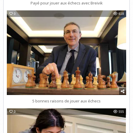
Payé pour jouer aux échecs avec Breivik
0
618
5 bonnes raisons de jouer aux échecs
0
555