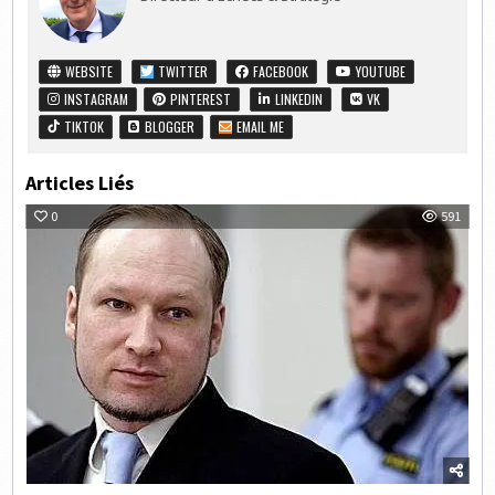
WEBSITE
TWITTER
FACEBOOK
YOUTUBE
INSTAGRAM
PINTEREST
LINKEDIN
VK
TIKTOK
BLOGGER
EMAIL ME
Articles Liés
0
591