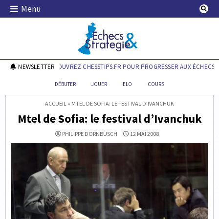
Skip
Menu
to
content
Echecs & Stratégie
NEWSLETTER
DÉCOUVREZ CHESSTIPS.FR POUR PROGRESSER AUX ÉCHECS !
DÉBUTER
JOUER
ELO
COURS
ACCUEIL
»
MTEL DE SOFIA: LE FESTIVAL D’IVANCHUK
Mtel de Sofia: le festival d’Ivanchuk
PHILIPPE DORNBUSCH
12 MAI 2008