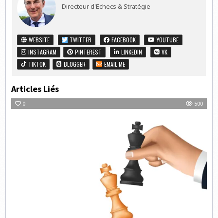
Directeur d'Echecs & Stratégie
WEBSITE
TWITTER
FACEBOOK
YOUTUBE
INSTAGRAM
PINTEREST
LINKEDIN
VK
TIKTOK
BLOGGER
EMAIL ME
Articles Liés
0
500