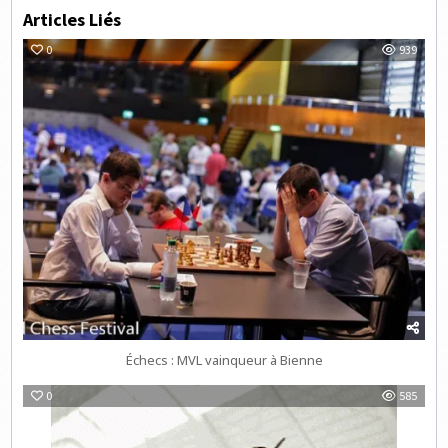
Articles Liés
0
939
Échecs : MVL vainqueur à Bienne
0
585