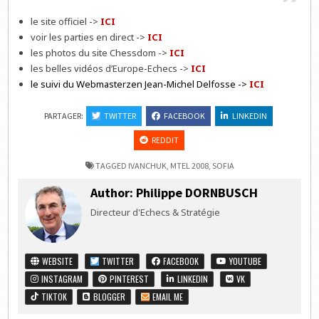
le site officiel ->
ICI
voir les parties en direct ->
ICI
les photos du site Chessdom ->
ICI
les belles vidéos d’Europe-Echecs ->
ICI
le suivi du Webmasterzen Jean-Michel Delfosse ->
ICI
PARTAGER:
TWITTER
FACEBOOK
LINKEDIN
REDDIT
TAGGED
IVANCHUK
,
MTEL 2008
,
SOFIA
Author:
Philippe DORNBUSCH
Directeur d'Echecs & Stratégie
WEBSITE
TWITTER
FACEBOOK
YOUTUBE
INSTAGRAM
PINTEREST
LINKEDIN
VK
TIKTOK
BLOGGER
EMAIL ME