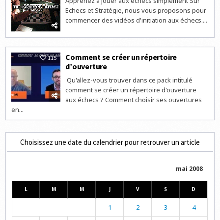
Apprenez à jouer aux échecs simplement Sur
Echecs et Stratégie, nous vous proposons pour
commencer des vidéos d'initiation aux échecs....
Comment se créer un répertoire
115
d’ouverture
Qu'allez-vous trouver dans ce pack intitulé
comment se créer un répertoire d'ouverture
aux échecs ? Comment choisir ses ouvertures
en...
Choisissez une date du calendrier pour retrouver un article
mai 2008
L
M
M
J
V
S
D
1
2
3
4