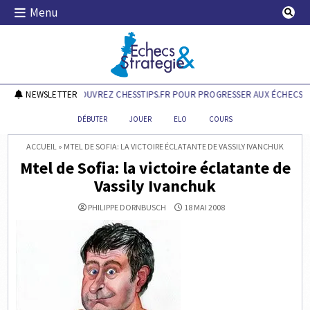
Skip
Menu
to
content
Echecs & Stratégie
NEWSLETTER
DÉCOUVREZ CHESSTIPS.FR POUR PROGRESSER AUX ÉCHECS !
DÉBUTER
JOUER
ELO
COURS
ACCUEIL
»
MTEL DE SOFIA: LA VICTOIRE ÉCLATANTE DE VASSILY IVANCHUK
Mtel de Sofia: la victoire éclatante de
Vassily Ivanchuk
PHILIPPE DORNBUSCH
18 MAI 2008