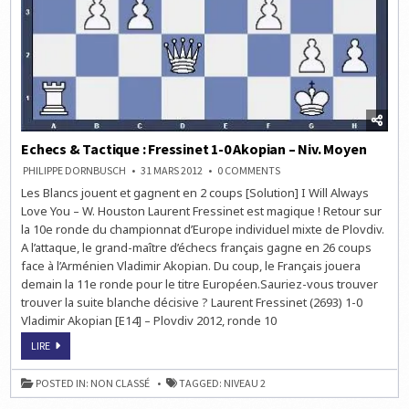
Echecs & Tactique : Fressinet 1-0 Akopian – Niv. Moyen
ON
PHILIPPE DORNBUSCH
31 MARS 2012
0 COMMENTS
ECHECS
Les Blancs jouent et gagnent en 2 coups [Solution] I Will Always
&
TACTIQUE
Love You – W. Houston Laurent Fressinet est magique ! Retour sur
:
FRESSINET
la 10e ronde du championnat d’Europe individuel mixte de Plovdiv.
1-
A l’attaque, le grand-maître d’échecs français gagne en 26 coups
0
AKOPIAN
face à l’Arménien Vladimir Akopian. Du coup, le Français jouera
–
NIV.
demain la 11e ronde pour le titre Européen.Sauriez-vous trouver
MOYEN
trouver la suite blanche décisive ? Laurent Fressinet (2693) 1-0
Vladimir Akopian [E14] – Plovdiv 2012, ronde 10
ECHECS
LIRE
&
TACTIQUE
:
POSTED IN:
NON CLASSÉ
TAGGED:
NIVEAU 2
FRESSINET
1-