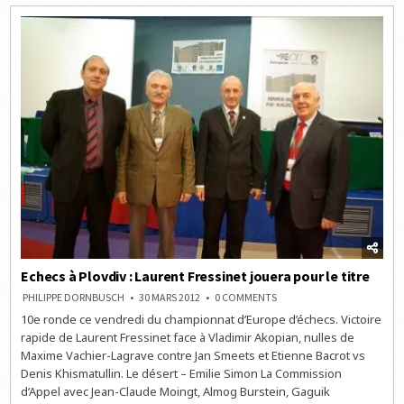
0
AKOPIAN
–
NIV.
MOYEN
Echecs à Plovdiv : Laurent Fressinet jouera pour le titre
ON
PHILIPPE DORNBUSCH
30 MARS 2012
0 COMMENTS
ECHECS
10e ronde ce vendredi du championnat d’Europe d’échecs. Victoire
À
PLOVDIV
rapide de Laurent Fressinet face à Vladimir Akopian, nulles de
:
LAURENT
Maxime Vachier-Lagrave contre Jan Smeets et Etienne Bacrot vs
FRESSINET
Denis Khismatullin. Le désert – Emilie Simon La Commission
JOUERA
POUR
d’Appel avec Jean-Claude Moingt, Almog Burstein, Gaguik
LE