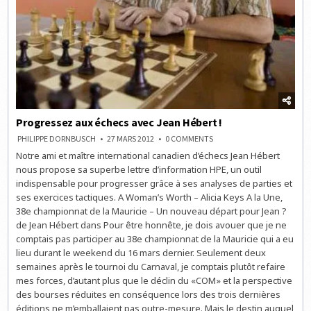
Progressez aux échecs avec Jean Hébert !
ON
PHILIPPE DORNBUSCH
27 MARS 2012
0 COMMENTS
PROGRESSEZ
Notre ami et maître international canadien d’échecs Jean Hébert
AUX
ÉCHECS
nous propose sa superbe lettre d’information HPE, un outil
AVEC
JEAN
indispensable pour progresser grâce à ses analyses de parties et
HÉBERT
ses exercices tactiques. A Woman’s Worth – Alicia Keys A la Une,
!
38e championnat de la Mauricie – Un nouveau départ pour Jean ?
de Jean Hébert dans Pour être honnête, je dois avouer que je ne
comptais pas participer au 38e championnat de la Mauricie qui a eu
lieu durant le weekend du 16 mars dernier. Seulement deux
semaines après le tournoi du Carnaval, je comptais plutôt refaire
mes forces, d’autant plus que le déclin du «COM» et la perspective
des bourses réduites en conséquence lors des trois dernières
éditions ne m’emballaient pas outre-mesure. Mais le destin auquel