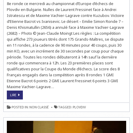
8e ronde ce mercredi au championnat d’Europe d’échecs de
À
PLOVDIV
Plovdiv en Bulgarie. Nulles de Laurent Fressinet face à Andrei
:
LA
Istratescu et de Maxime Vachier-Lagrave contre Kuzubov. Victoire
RONDE
d’Etienne Bacrot vs Ivanisevic. Le désert – Emilie Simon Ronde 7 –
8
EN
Denis Khismatullin (2656) a annulé face à Maxime Vachier-Lagrave
DIRECT
LIVE
(2682) – Photo © Jean-Claude Moingt Les règles : La compétition
À
qui affiche 273 joueurs titrés dont 175 Grands-Maîtres, se dispute
14H
en 11 rondes, à la cadence de 90 minutes pour 40 coups, puis 30
min KO, avec un incrément de 30 secondes par coup pour chaque
période. Toutes les rondes débuteront à 14h sauf la dernière
ronde qui commencera à 12h. Les 23 premières places sont
qualificatives pour la Coupe du Monde d’échecs. Le score des 8
Français engagés dans la compétition après 8 rondes 1 GMI
Etienne Bacrot 6 points 2 GMI Laurent Fressinet 6 points 3 GMI
Maxime Vachier-Lagrave…
ECHECS
LIRE
À
PLOVDIV
:
POSTED IN:
NON CLASSÉ
TAGGED:
PLOVDIV
LA
RONDE
8
EN
DIRECT
LIVE
À