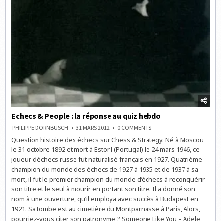
Echecs & People : la réponse au quiz hebdo
ON
PHILIPPE DORNBUSCH
31 MARS 2012
0 COMMENTS
ECHECS
Question histoire des échecs sur Chess & Strategy. Né à Moscou
&
PEOPLE
le 31 octobre 1892 et mort à Estoril (Portugal) le 24 mars 1946, ce
:
LA
joueur d’échecs russe fut naturalisé français en 1927. Quatrième
RÉPONSE
champion du monde des échecs de 1927 à 1935 et de 1937 à sa
AU
QUIZ
mort, il fut le premier champion du monde d’échecs à reconquérir
HEBDO
son titre et le seul à mourir en portant son titre. Il a donné son
nom à une ouverture, qu’il employa avec succès à Budapest en
1921. Sa tombe est au cimetière du Montparnasse à Paris, Alors,
pourriez-vous citer son patronyme ? Someone Like You – Adele