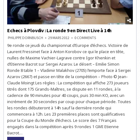
Echecs à Plovdiv : La ronde 9 en Direct Live à 14h
ON
PHILIPPE DORNBUSCH
29 MARS 2012
0 COMMENTS
ECHECS
9e ronde ce jeudi du championnat d’Europe d’échecs. Victoire de
À
PLOVDIV
Laurent Fressinet face à Anton Korobov ce qui le place en tête,
:
LA
nulles de Maxime Vachier-Lagrave contre Igor Khenkin et
RONDE
d’Etienne Bacrot sur Sergei Azarov. Le désert – Emilie Simon
9
EN
Ronde 8 table 1 – Vladimir Malakhov (2705) l’emporte face à Sergei
DIRECT
LIVE
Azarov (2667) et passe en tête de la compétition – Photo © Jean-
À
Claude Moingt Les règles : La compétition qui affiche 273 joueurs
14H
titrés dont 175 Grands-Maîtres, se dispute en 11 rondes, à la
cadence de 90 minutes pour 40 coups, puis 30 min KO, avec un
incrément de 30 secondes par coup pour chaque période. Toutes
les rondes débuteront à 14h sauf la dernière ronde qui
commencera à 12h. Les 23 premières places sont qualificatives
pour la Coupe du Monde d’échecs. Le score des 7 Français
engagés dans la compétition après 9 rondes 1 GMI Etienne
Bacrot…