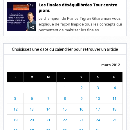
Les finales déséquilibrées Tour contre
9
pions
Le champion de France Tigran Gharamian vous
explique de façon limpide tous les concepts qui
permettent de maîtriser les finales...
Choisissez une date du calendrier pour retrouver un article
mars 2012
L
M
M
J
V
S
D
1
2
3
4
5
6
7
8
9
10
11
12
13
14
15
16
17
18
19
20
21
22
23
24
25