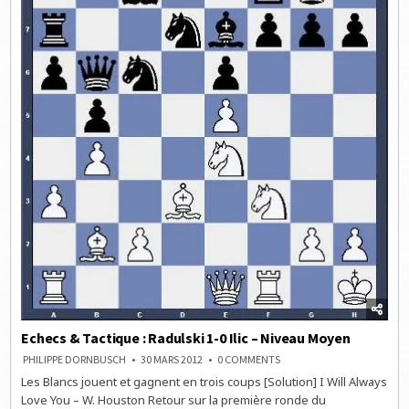
Echecs & Tactique : Radulski 1-0 Ilic – Niveau Moyen
ON
PHILIPPE DORNBUSCH
30 MARS 2012
0 COMMENTS
ECHECS
Les Blancs jouent et gagnent en trois coups [Solution] I Will Always
&
TACTIQUE
Love You – W. Houston Retour sur la première ronde du
: