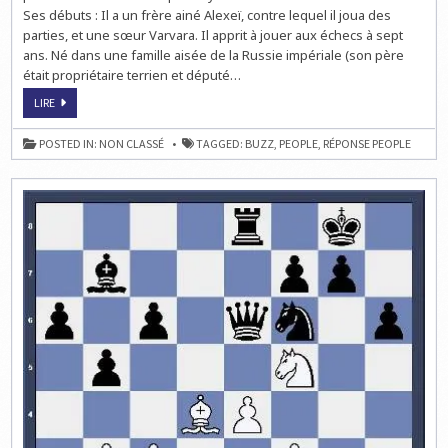
Ses débuts : Il a un frère ainé Alexeï, contre lequel il joua des
parties, et une sœur Varvara. Il apprit à jouer aux échecs à sept
ans. Né dans une famille aisée de la Russie impériale (son père
était propriétaire terrien et député…
ECHECS
LIRE
&
PEOPLE
:
POSTED IN:
NON CLASSÉ
TAGGED:
BUZZ
,
PEOPLE
,
RÉPONSE PEOPLE
LA
RÉPONSE
AU
QUIZ
HEBDO