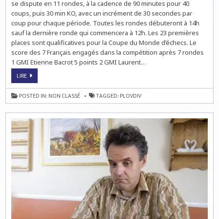
se dispute en 11 rondes, à la cadence de 90 minutes pour 40
coups, puis 30 min KO, avec un incrément de 30 secondes par
coup pour chaque période. Toutes les rondes débuteront à 14h
sauf la dernière ronde qui commencera à 12h. Les 23 premières
places sont qualificatives pour la Coupe du Monde d’échecs. Le
score des 7 Français engagés dans la compétition après 7 rondes
1 GMI Etienne Bacrot 5 points 2 GMI Laurent…
ECHECS
LIRE
À
PLOVDIV
:
POSTED IN:
NON CLASSÉ
TAGGED:
PLOVDIV
LA
RONDE
7
EN
DIRECT
LIVE
À
14H