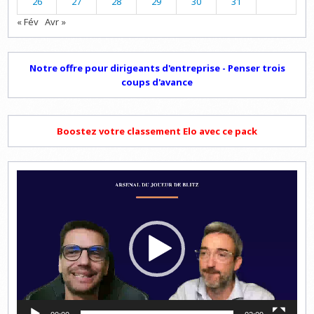
26
27
28
29
30
31
« Fév
Avr »
Notre offre pour dirigeants d'entreprise - Penser trois
coups d'avance
Boostez votre classement Elo avec ce pack
Lecteur
vidéo