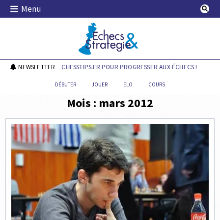
Skip
Menu
to
content
Echecs & Stratégie
DÉCOUVREZ CHESSTIPS.FR POUR PROGRESSER AUX ÉCHECS !
NEWSLETTER
DÉ
DÉBUTER
JOUER
ELO
COURS
Mois :
mars 2012