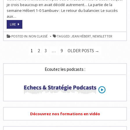
je crois beaucoup en avait décidé autrement… La partie de la
semaine Hébert 1-0 Sambuev : Le retour du balancier. Le succès
aux…
PROGRESSEZ
LIRE
AUX
ÉCHECS
AVEC
POSTED IN:
NON CLASSÉ
TAGGED:
JEAN HÉBERT
,
NEWSLETTER
JEAN
HÉBERT
!
PAGINATION
1
2
3
…
9
OLDER POSTS →
DES
PUBLICATIONS
Ecoutez les podcasts :
Découvrez nos formations en vidéo