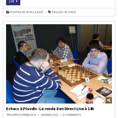
ECHECS
LIRE
À
PLOVDIV
:
POSTED IN:
NON CLASSÉ
TAGGED:
PLOVDIV
LA
RONDE
9
EN
DIRECT
LIVE
À
14H
Echecs à Plovdiv : La ronde 8 en Direct Live à 14h
ON
PHILIPPE DORNBUSCH
28 MARS 2012
0 COMMENTS
ECHECS