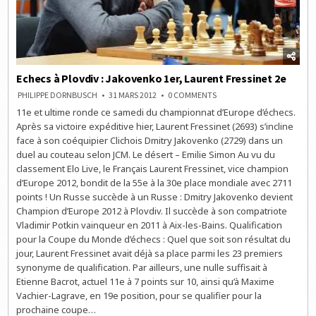
Echecs à Plovdiv : Jakovenko 1er, Laurent Fressinet 2e
ON
PHILIPPE DORNBUSCH
31 MARS 2012
0 COMMENTS
ECHECS
11e et ultime ronde ce samedi du championnat d’Europe d’échecs.
À
PLOVDIV
Après sa victoire expéditive hier, Laurent Fressinet (2693) s’incline
:
JAKOVENKO
face à son coéquipier Clichois Dmitry Jakovenko (2729) dans un
1ER,
duel au couteau selon JCM. Le désert – Emilie Simon Au vu du
LAURENT
FRESSINET
classement Elo Live, le Français Laurent Fressinet, vice champion
2E
d’Europe 2012, bondit de la 55e à la 30e place mondiale avec 2711
points ! Un Russe succède à un Russe : Dmitry Jakovenko devient
Champion d’Europe 2012 à Plovdiv. Il succède à son compatriote
Vladimir Potkin vainqueur en 2011 à Aix-les-Bains. Qualification
pour la Coupe du Monde d’échecs : Quel que soit son résultat du
jour, Laurent Fressinet avait déjà sa place parmi les 23 premiers
synonyme de qualification. Par ailleurs, une nulle suffisait à
Etienne Bacrot, actuel 11e à 7 points sur 10, ainsi qu’à Maxime
Vachier-Lagrave, en 19e position, pour se qualifier pour la
prochaine coupe…