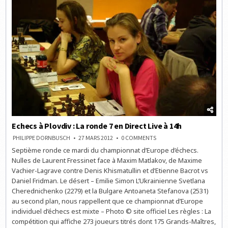
14H
Echecs à Plovdiv : La ronde 7 en Direct Live à 14h
ON
PHILIPPE DORNBUSCH
27 MARS 2012
0 COMMENTS
ECHECS
Septième ronde ce mardi du championnat d’Europe d’échecs.
À
PLOVDIV
Nulles de Laurent Fressinet face à Maxim Matlakov, de Maxime
:
LA
Vachier-Lagrave contre Denis Khismatullin et d’Etienne Bacrot vs
RONDE
Daniel Fridman. Le désert – Emilie Simon L’Ukrainienne Svetlana
7
EN
Cherednichenko (2279) et la Bulgare Antoaneta Stefanova (2531)
DIRECT
LIVE
au second plan, nous rappellent que ce championnat d’Europe
À
individuel d’échecs est mixte – Photo © site officiel Les règles : La
14H
compétition qui affiche 273 joueurs titrés dont 175 Grands-Maîtres,