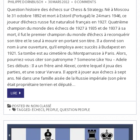
ON
PHILIPPE DORNBUSCH
30 MARS 2012
0 COMMENTS
LA
Question histoire des échecs sur Chess & Strategy. Né à Moscou
QUESTION
PEOPLE
le 31 octobre 1892 et mort à Estoril (Portugal) le 24 mars 1946, ce
SUR
LES
joueur d’échecs russe fut naturalisé français en 1927. Quatrième
ÉCHECS
champion du monde des échecs de 1927 à 1935 et de 1937 à sa
mort, il fut le premier champion du monde d’échecs à reconquérir
son titre et le seul à mourir en portant son titre. Il a donné son
nom à une ouverture, qu’il employa avec succès à Budapest en
1921. Sa tombe est au cimetière du Montparnasse à Paris. Alors,
pourriez-vous citer son patronyme ? Someone Like You – Adele
Ses débuts : Il a un frère ainé Alexeï, contre lequel il joua des
parties, et une sœur Varvara. Il apprit à jouer aux échecs à sept
ans. Né dans une famille aisée de la Russie impériale (son père
était propriétaire terrien et député…
LA
LIRE
QUESTION
PEOPLE
SUR
POSTED IN:
NON CLASSÉ
LES
TAGGED:
ÉCHECS
,
PEOPLE
,
QUESTION PEOPLE
ÉCHECS