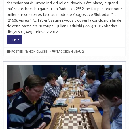
RADULSKI
championnat d’Europe individuel de Plovdiv. Côté blanc, le grand-
1-
maître d’échecs bulgare Julian Radulski (2552) ne fait pas prier pour
0
ILIC
briller sur ses terres face au modeste Yougoslave Slobodan Ilic
–
NIVEAU
(2160). Après 17…Ta8-a7, sauriez-vous trouver la conclusion finale
MOYEN
de cette partie en 20 coups ? Julian Radulski (2552) 1-0 Slobodan
Ilic (2160) [B45] – Plovdiv 2012
ECHECS
LIRE
&
TACTIQUE
:
POSTED IN:
NON CLASSÉ
TAGGED:
NIVEAU 2
RADULSKI
1-
0
ILIC
–
NIVEAU
MOYEN