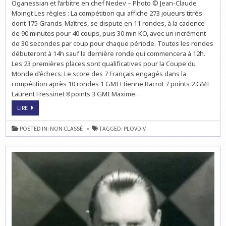
TITRE
Oganessian et l’arbitre en chef Nedev – Photo © Jean-Claude
Moingt Les règles : La compétition qui affiche 273 joueurs titrés
dont 175 Grands-Maîtres, se dispute en 11 rondes, à la cadence
de 90 minutes pour 40 coups, puis 30 min KO, avec un incrément
de 30 secondes par coup pour chaque période. Toutes les rondes
débuteront à 14h sauf la dernière ronde qui commencera à 12h.
Les 23 premières places sont qualificatives pour la Coupe du
Monde d’échecs. Le score des 7 Français engagés dans la
compétition après 10 rondes 1 GMI Etienne Bacrot 7 points 2 GMI
Laurent Fressinet 8 points 3 GMI Maxime…
ECHECS
LIRE
À
PLOVDIV
:
POSTED IN:
NON CLASSÉ
TAGGED:
PLOVDIV
LAURENT
FRESSINET
JOUERA
POUR
LE
TITRE